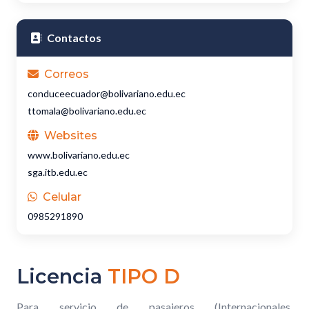
Contactos
Correos
conduceecuador@bolivariano.edu.ec
ttomala@bolivariano.edu.ec
Websites
www.bolivariano.edu.ec
sga.itb.edu.ec
Celular
0985291890
Licencia
TIPO D
Para servicio de pasajeros (Internacionales,