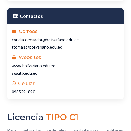
Contactos
Correos
conduceecuador@bolivariano.edu.ec
ttomala@bolivariano.edu.ec
Websites
www.bolivariano.edu.ec
sga.itb.edu.ec
Celular
0985291890
Licencia
TIPO C1
Para vehículos policiales, ambulancias, militares,