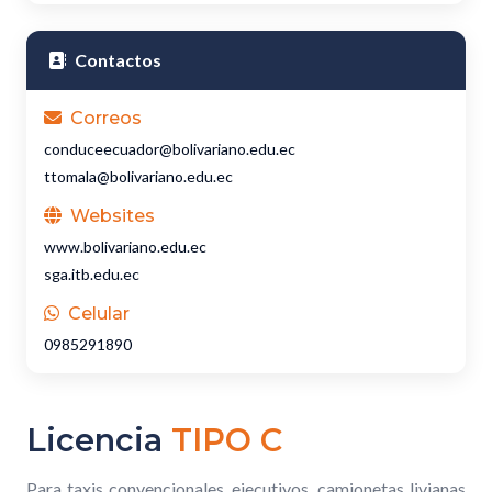
Contactos
Correos
conduceecuador@bolivariano.edu.ec
ttomala@bolivariano.edu.ec
Websites
www.bolivariano.edu.ec
sga.itb.edu.ec
Celular
0985291890
Licencia
TIPO C
Para taxis convencionales, ejecutivos, camionetas livianas